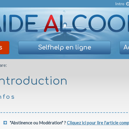
Intro
s
Selfhelp
en ligne
A
are:
Introduction
nfos
"Abstinence ou Modération" ?
Cliquez ici pour lire l'article com