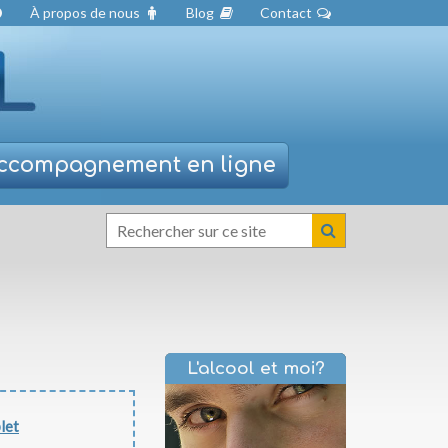
À propos de nous
Blog
Contact
ccompagnement
en ligne
L'alcool et moi?
plet