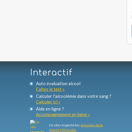
Interactif
Auto évaluation alcool
Faites le test »
Calculer l'alcoolémie dans votre sang ?
Calculer ici »
Aide en ligne ?
Accompagnement en ligne »
Ce site respecte les
principes de la
charte HONcode
.