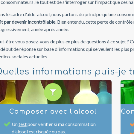
 consommateurs, le tout est de s'interroger sur l'impact que ces hab
ns le cadre d'aide-alcool, nous partons du principe qu'une cons
nit par devenir incontrôlable.
Bien entendu, cette perte de contrôle ne
ogressivement, année après année.
ut-être vous posez-vous de plus en plus de questions à ce sujet ? C
 début de réponse sur base d'informations qui se veulent les plus 
dico-sociales actuelles.
uelles informations puis-je tr
Composer avec l'alcool
Co
Un
test
pour vérifier si ma consommation
d'alcool est risquée ou pas.