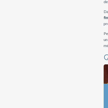
de
Da
fi
pr
Pe
un
mé
Q