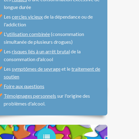
longue durée
Les
cercles vicieux
de la dépendance ou de
l'addiction
L'
utilisation combinée
(consommation
simultanée de plusieurs drogues)
Les
risques liés à un arrêt brutal
de la
consommation d'alcool
Les
symptômes de sevrage
et le
traitement de
soutien
Foire aux questions
Témoignages personnels
sur l'origine des
problèmes d'alcool.