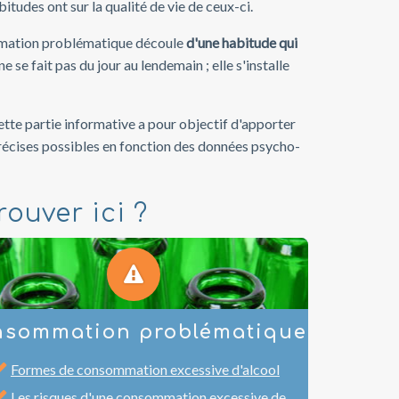
itudes ont sur la qualité de vie de ceux-ci.
ommation problématique découle
d'une habitude qui
 se fait pas du jour au lendemain ; elle s'installe
ette partie informative a pour objectif d'apporter
précises possibles en fonction des données psycho-
ouver ici ?
nsommation problématique
Formes de consommation excessive d'alcool
Les
risques
d'une consommation excessive de