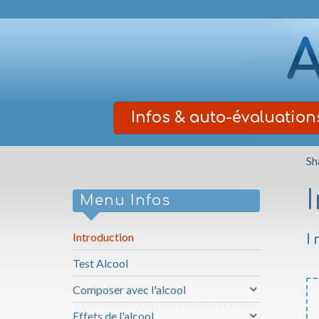
Infos
& auto-évaluation
Sh
Menu Infos
Introduction
I
Test Alcool
Composer avec l'alcool
Effets de l'alcool