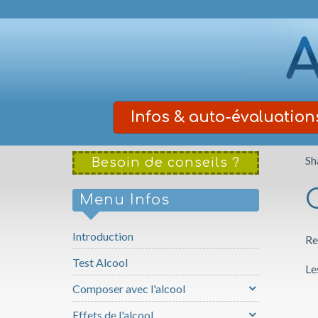
Infos
& auto-évaluation
Sh
Besoin de conseils ?
Menu Infos
Introduction
Re
Test Alcool
Le
Composer avec l'alcool
Effets de l'alcool