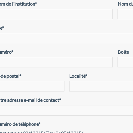
m de l'institution
*
Nom du
e
*
uméro
*
Boite
de postal
*
Localité
*
tre adresse e-mail de contact
*
méro de téléphone
*
r exemple : 02/1234567 ou 0495/123456