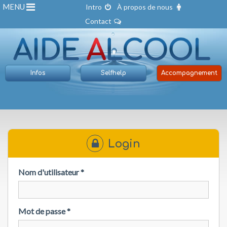
MENU
Intro
À propos de nous
Contact
Infos
Selfhelp
Accompagnement
Login
Nom d'utilisateur
*
Mot de passe
*