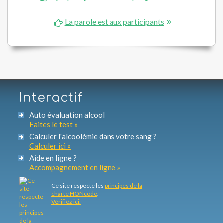
La parole est aux participants
Interactif
Auto évaluation alcool
Faites le test »
Calculer l'alcoolémie dans votre sang ?
Calculer ici »
Aide en ligne ?
Accompagnement en ligne »
Ce site respecte les
principes de la
charte HONcode
.
Vérifiez ici.