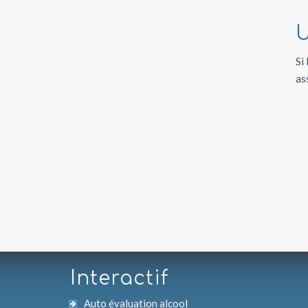
U
Si
as
Interactif
Auto évaluation alcool