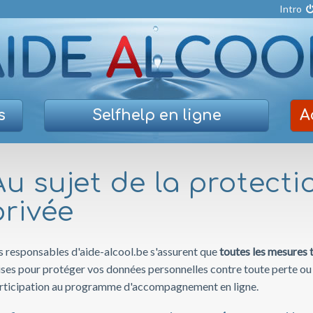
Intro
s
Selfhelp
en ligne
A
Au sujet de la protecti
privée
s responsables d'aide-alcool.be s'assurent que
toutes les mesures 
ises pour protéger vos données personnelles contre toute perte ou f
rticipation au programme d'accompagnement en ligne.