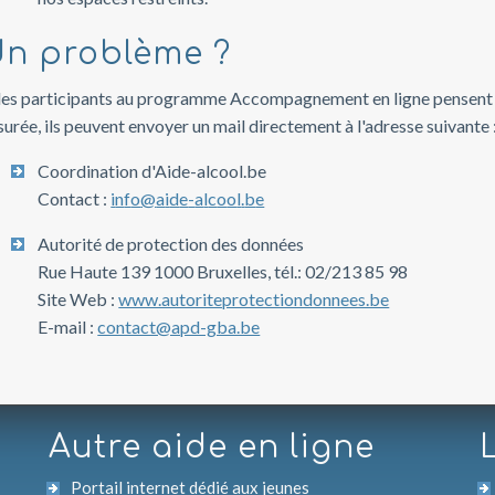
n problème ?
 les participants au programme Accompagnement en ligne pensent qu
surée, ils peuvent envoyer un mail directement à l'adresse suivante 
Coordination d'Aide-alcool.be
Contact :
i
n
f
o
@
a
i
d
e
-
a
l
c
o
o
l
.
b
e
Autorité de protection des données
Rue Haute 139 1000 Bruxelles, tél.: 02/213 85 98
Site Web :
www.autoriteprotectiondonnees.be
E-mail :
contact@apd-gba.be
Autre aide en ligne
Portail internet dédié aux jeunes