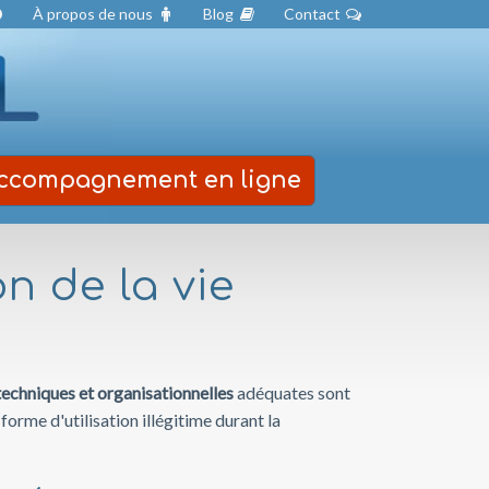
À propos de nous
Blog
Contact
ccompagnement
en ligne
on de la vie
techniques et organisationnelles
adéquates sont
orme d'utilisation illégitime durant la