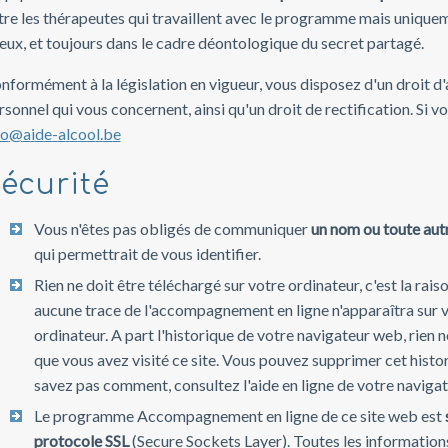
tre les thérapeutes qui travaillent avec le programme mais uniqueme
eux, et toujours dans le cadre déontologique du secret partagé.
nformément à la législation en vigueur, vous disposez d'un droit d
rsonnel qui vous concernent, ainsi qu'un droit de rectification. Si 
o
@
a
i
d
e
-
a
l
c
o
o
l
.
b
e
écurité
Vous n'êtes pas obligés de communiquer
un nom ou toute aut
qui permettrait de vous identifier.
Rien ne doit être téléchargé sur votre ordinateur, c'est la rais
aucune trace de l'accompagnement en ligne n'apparaîtra sur 
ordinateur. A part l'historique de votre navigateur web, rien 
que vous avez visité ce site. Vous pouvez supprimer cet histor
savez pas comment, consultez l'aide en ligne de votre navigat
Le programme Accompagnement en ligne de ce site web est
protocole SSL
(Secure Sockets Layer). Toutes les informatio