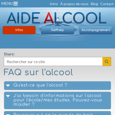
MENU
Intro
À propos de nous
Blog
Contact
Infos
Selfhelp
Accompagnement
Share:
FAQ sur l'alcool
Qu'est-ce que l'alcool ?
J'ai besoin d'informations sur l'alcool
pour l'école/mes études. Pouvez-vous
m'aider ?