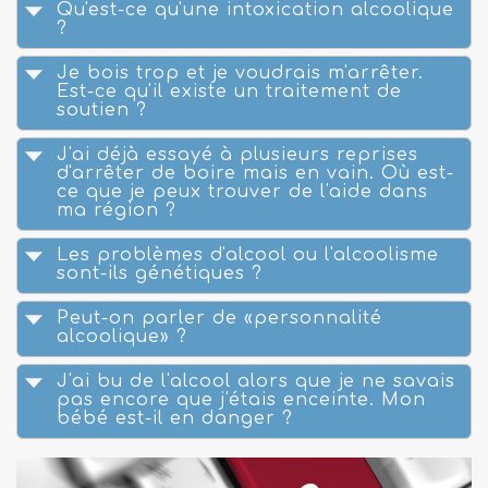
Qu'est-ce qu'une intoxication alcoolique
?
Je bois trop et je voudrais m'arrêter.
Est-ce qu'il existe un traitement de
soutien ?
J'ai déjà essayé à plusieurs reprises
d'arrêter de boire mais en vain. Où est-
ce que je peux trouver de l'aide dans
ma région ?
Les problèmes d'alcool ou l'alcoolisme
sont-ils génétiques ?
Peut-on parler de «personnalité
alcoolique» ?
J'ai bu de l'alcool alors que je ne savais
pas encore que j'étais enceinte. Mon
bébé est-il en danger ?