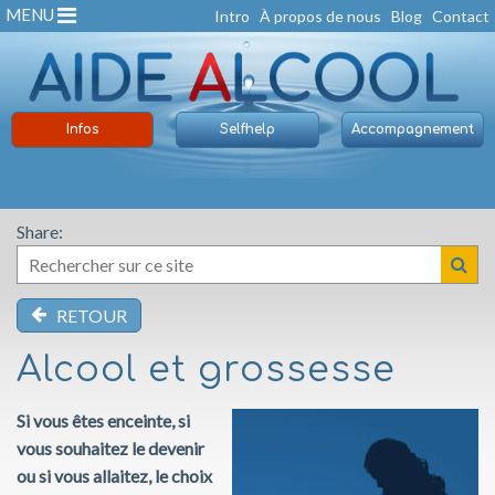
MENU
Intro
À propos de nous
Blog
Contact
Infos
Selfhelp
Accompagnement
Share:
RETOUR
Alcool et grossesse
Si vous êtes enceinte, si
vous souhaitez le devenir
ou si vous allaitez, le choix