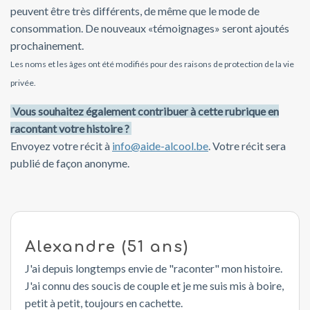
peuvent être très différents, de même que le mode de
consommation. De nouveaux «témoignages» seront ajoutés
prochainement.
Les noms et les âges ont été modifiés pour des raisons de protection de la vie
privée.
Vous souhaitez également contribuer à cette rubrique en
racontant votre histoire ?
Envoyez votre récit à
i
n
f
o
@
a
i
d
e
-
a
l
c
o
o
l
.
b
e
. Votre récit sera
publié de façon anonyme.
Alexandre (51 ans)
J'ai depuis longtemps envie de "raconter" mon histoire.
J'ai connu des soucis de couple et je me suis mis à boire,
petit à petit, toujours en cachette.