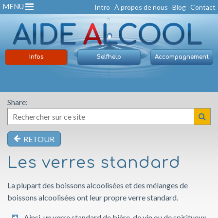
MENU
Intro
À propos de nous
Blog
Contact
Infos
Selfhelp
Accompagnement
Share:
RETOUR
Les verres standard
La plupart des boissons alcoolisées et des mélanges de
boissons alcoolisées ont leur propre verre standard.
Ainsi, un verre standard de bière, de vin ou de spiritueux