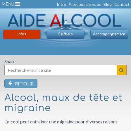
MENU
Intro
À propos de nous
Blog
Contact
Infos
Selfhelp
Accompagnement
Share:
RETOUR
Alcool, maux de tête et
migraine
L'alcool peut entraîner une migraine pour diverses raisons.