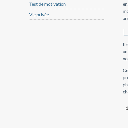
Test de motivation
en
mo
Vie privée
ar
L
Il
un
no
Ce
pr
ph
ch