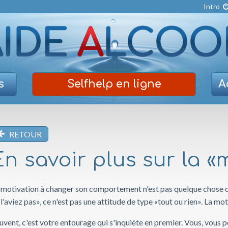
Intro
s
Selfhelp
en ligne
A
RETOUR
En savoir plus sur la «
 motivation à changer son comportement n'est pas quelque chose d
 l'aviez pas», ce n'est pas une attitude de type «tout ou rien». La m
uvent, c'est votre entourage qui s'inquiète en premier. Vous, vous