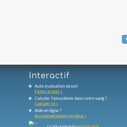
Interactif
Auto évaluation alcool
Faites le test »
Calculer l'alcoolémie dans votre sang ?
Calculer ici »
Aide en ligne ?
Accompagnement en ligne »
Ce site respecte les
principes de la