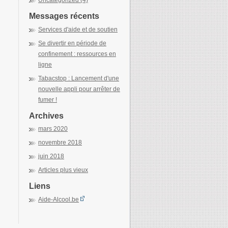
Uncategorized (4)
Messages récents
Services d'aide et de soutien
Se divertir en période de
confinement : ressources en
ligne
Tabacstop : Lancement d'une
nouvelle appli pour arrêter de
fumer !
Archives
mars 2020
novembre 2018
juin 2018
Articles plus vieux
Liens
Aide-Alcool.be