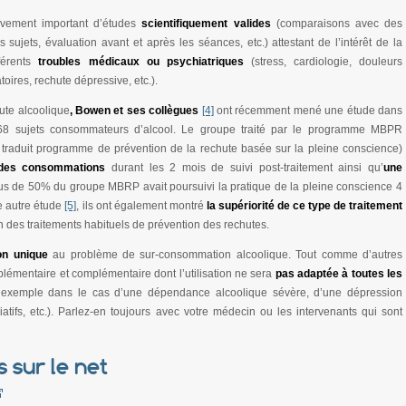
tivement important d’études
scientifiquement valides
(comparaisons avec des
 sujets, évaluation avant et après les séances, etc.) attestant de l’intérêt de la
férents
troubles médicaux ou psychiatriques
(stress, cardiologie, douleurs
oires, rechute dépressive, etc.).
ute alcoolique
, Bowen et ses collègues
[4]
ont récemment mené une étude dans
 168 sujets consommateurs d’alcool. Le groupe traité par le programme MBPR
traduit programme de prévention de la rechute basée sur la pleine conscience)
e des consommations
durant les 2 mois de suivi post-traitement ainsi qu’
une
lus de 50% du groupe MBRP avait poursuivi la pratique de la pleine conscience 4
e autre étude
[5]
, ils ont également montré
la supériorité de ce type de traitement
 des traitements habituels de prévention des rechutes.
ion unique
au problème de sur-consommation alcoolique. Tout comme d’autres
supplémentaire et complémentaire dont l’utilisation ne sera
pas adaptée à toutes les
ar exemple dans le cas d’une dépendance alcoolique sévère, d’une dépression
atifs, etc.). Parlez-en toujours avec votre médecin ou les intervenants qui sont
s sur le net