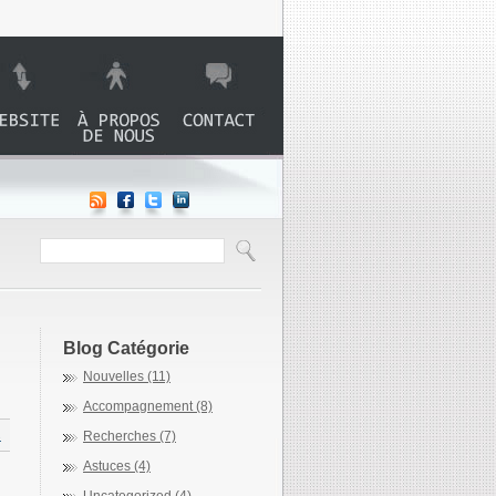
te web Aide
>
À propos de
>
Contact
Alcool
nous
Blog Catégorie
Nouvelles (11)
Accompagnement (8)
s
Recherches (7)
Astuces (4)