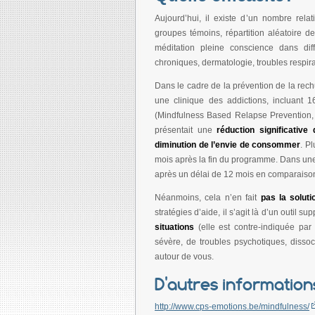
Aujourd’hui, il existe d’un nombre rela
groupes témoins, répartition aléatoire des
méditation pleine conscience dans dif
chroniques, dermatologie, troubles respirat
Dans le cadre de la prévention de la rech
une clinique des addictions, incluant
(Mindfulness Based Relapse Prevention, 
présentait une
réduction significativ
diminution de l’envie de consommer
. P
mois après la fin du programme. Dans un
après un délai de 12 mois en comparaison
Néanmoins, cela n’en fait
pas la solut
stratégies d’aide, il s’agit là d’un outil 
situations
(elle est contre-indiquée p
sévère, de troubles psychotiques, dissoci
autour de vous.
D'autres information
http://www.cps-emotions.be/mindfulness/