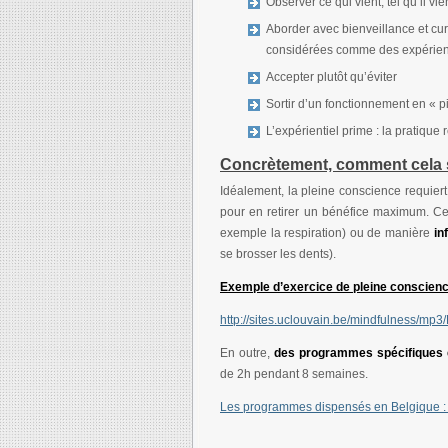
Observer ce qui vient, tel qu’il vie
Aborder avec bienveillance et cur
considérées comme des expérien
Accepter plutôt qu’éviter
Sortir d’un fonctionnement en « p
L’expérientiel prime : la pratiqu
Concrètement, comment cela s
Idéalement, la pleine conscience requier
pour en retirer un bénéfice maximum. Ce
exemple la respiration) ou de manière
in
se brosser les dents).
Exemple d’exercice de pleine conscience
http://sites.uclouvain.be/mindfulness/mp
En outre,
des programmes spécifiques 
de 2h pendant 8 semaines.
Les programmes dispensés en Belgique : c