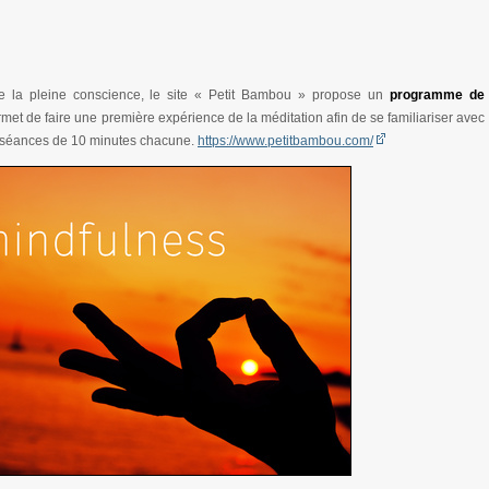
e la pleine conscience, le site « Petit Bambou » propose un
programme de
ermet de faire une première expérience de la méditation afin de se familiariser avec
8 séances de 10 minutes chacune.
https://www.petitbambou.com/