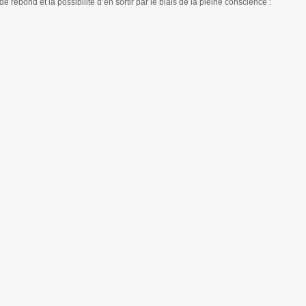
e rebond et la possibilité d’en sortir par le biais de la pleine conscience :