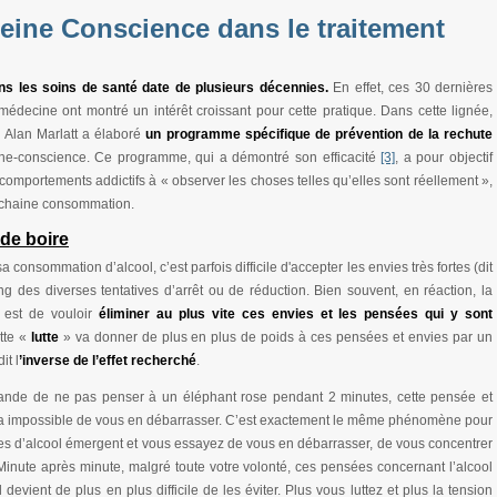
Pleine Conscience dans le traitement
ans les soins de santé date de plusieurs décennies.
En effet, ces 30 dernières
médecine ont montré un intérêt croissant pour cette pratique.
Dans cette lignée,
 Alan Marlatt a élaboré
un programme spécifique de prévention de la rechute
leine-conscience. Ce programme, qui a démontré son efficacité
[3]
, a pour objectif
comportements addictifs à « observer les choses telles qu’elles sont réellement »,
prochaine consommation.
de boire
onsommation d’alcool, c’est parfois difficile d'accepter les envies très fortes (dit
ng des diverses tentatives d’arrêt ou de réduction. Bien souvent, en réaction, la
 est de vouloir
éliminer au plus vite ces envies et les pensées qui y sont
tte «
lutte
» va donner de plus en plus de poids à ces pensées et envies par un
it l
’inverse de l’effet recherché
.
ande de ne pas penser à un éléphant rose pendant 2 minutes, cette pensée et
dra impossible de vous en débarrasser. C’est exactement le même phénomène pour
ies d’alcool émergent et vous essayez de vous en débarrasser, de vous concentrer
Minute après minute, malgré toute votre volonté, ces pensées concernant l’alcool
 devient de plus en plus difficile de les éviter. Plus vous luttez et plus la tension