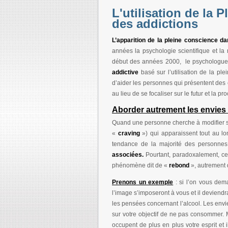
L'utilisation de la 
des addictions
L’apparition de la pleine conscience d
années la psychologie scientifique et la 
début des années 2000,
le psychologue
addictive
basé sur l’utilisation de la p
d’aider les personnes qui présentent des 
au lieu de se focaliser sur le futur et la 
Aborder autrement les envies 
Quand une personne cherche à modifier sa c
«
craving
») qui apparaissent tout au lo
tendance de la majorité des personnes
associées.
Pourtant, paradoxalement, ce
phénomène dit de «
rebond
», autrement d
Prenons un exemple
: si l’on vous dem
l’image s’imposeront à vous et il devien
les pensées concernant l’alcool. Les env
sur votre objectif de ne pas consommer. 
occupent de plus en plus votre esprit et il