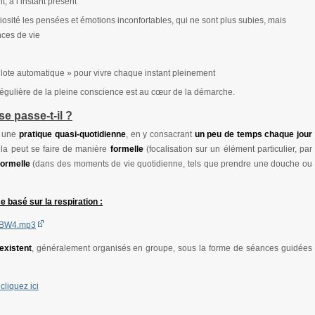
nt, à l’instant présent
iosité les pensées et émotions inconfortables, qui ne sont plus subies, mais
ces de vie
ilote automatique » pour vivre chaque instant pleinement
e régulière de la pleine conscience est au cœur de la démarche.
e passe-t-il ?
t une
pratique quasi-quotidienne
, en y consacrant
un peu de temps chaque jour
la peut se faire de manière
formelle
(focalisation sur un élément particulier, par
formelle
(dans des moments de vie quotidienne, tels que prendre une douche ou
 basé sur la respiration :
3/BW4.mp3
existent
, généralement organisés en groupe, sous la forme de séances guidées
liquez ici