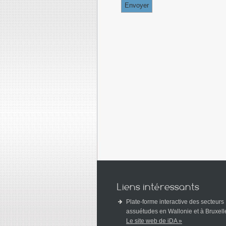
Envoyer
Liens intéressants
Plate-forme interactive des secteurs
assuétudes en Wallonie et à Bruxell
Le site web de iDA »