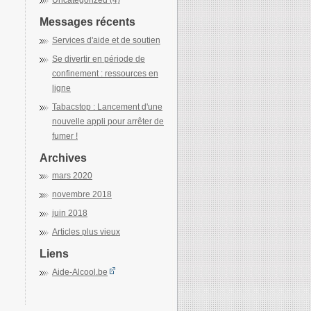
Uncategorized (4)
Messages récents
Services d'aide et de soutien
Se divertir en période de
confinement : ressources en
ligne
Tabacstop : Lancement d'une
nouvelle appli pour arrêter de
fumer !
Archives
mars 2020
novembre 2018
juin 2018
Articles plus vieux
Liens
Aide-Alcool.be