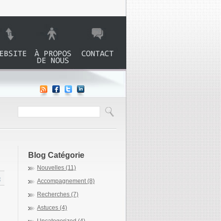
te web Aide
>
À propos de
>
Contact
Alcool
nous
Blog Catégorie
Nouvelles (11)
e
Accompagnement (8)
Recherches (7)
Astuces (4)