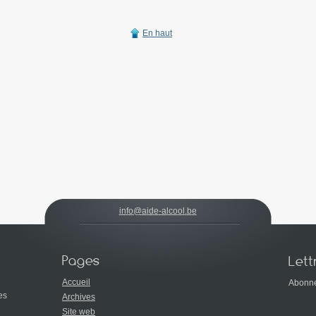
En haut
i
n
f
o
@
a
i
d
e
-
a
l
c
o
o
l
.
b
e
Pages
Lett
Accueil
Abonnez
es
Archives
Site web